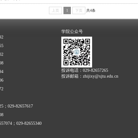
上页
1
下页
共4条
学院公众号
92
55
02
08
投诉电话：029-82657265
94
投诉邮箱：zhijixy@xjtu.edu.cn
06
72
225；
029-82657617
08
074；029-82655340